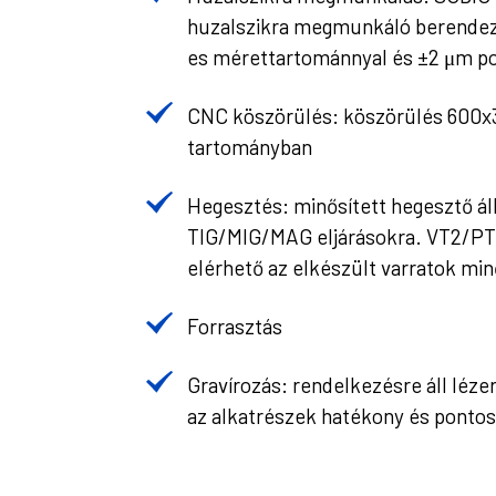
huzalszikra megmunkáló berende
es mérettartománnyal és ±2 μm p
CNC köszörülés: köszörülés 600
tartományban
Hegesztés: minősített hegesztő ál
TIG/MIG/MAG eljárásokra. VT2/PT2
elérhető az elkészült varratok min
Forrasztás
Gravírozás: rendelkezésre áll léz
az alkatrészek hatékony és pontos 