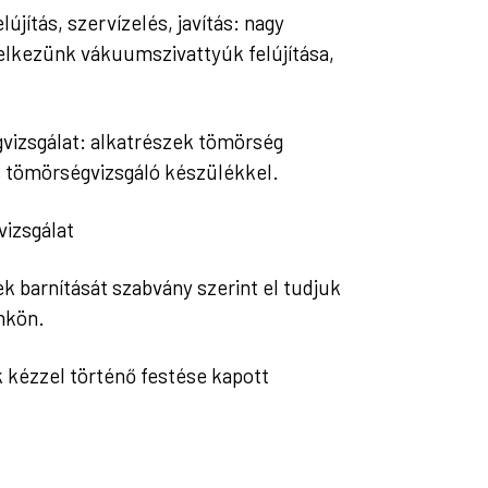
újítás, szervízelés, javítás: nagy
delkezünk vákuumszivattyúk felújítása,
izsgálat: alkatrészek tömörség
s tömörségvizsgáló készülékkel.
vizsgálat
ek barnítását szabvány szerint el tudjuk
nkön.
 kézzel történő festése kapott