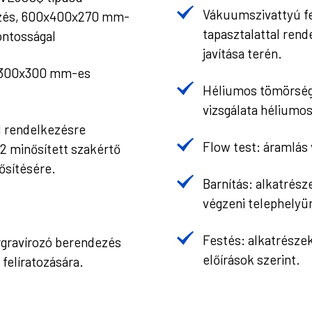
Vákuumszivattyú fel
zés, 600x400x270 mm-
tapasztalattal ren
ontosságal
javítása terén.
x300x300 mm-es
Héliumos tömörségv
vizsgálata héliumo
l rendelkezésre
Flow test: áramlás 
 minősített szakértő
ősítésére.
Barnítás: alkatrész
végzeni telephelyü
Festés: alkatrészek
ergravírozó berendezés
előírások szerint.
felíratozására.