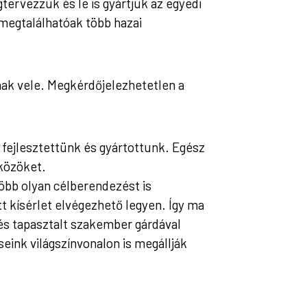
ervezzük és le is gyártjuk az egyedi
megtalálhatóak több hazai
nak vele. Megkérdőjelezhetetlen a
ejlesztettünk és gyártottunk. Egész
közöket.
öbb olyan célberendezést is
 kísérlet elvégezhető legyen. Így ma
s tapasztalt szakember gárdával
ink világszínvonalon is megállják