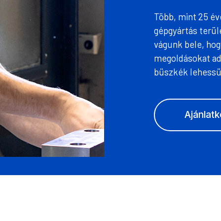
Több, mint 25 év
gépgyártás terül
vágunk bele, ho
megoldásokat adj
büszkék lehessü
Ajánlatk