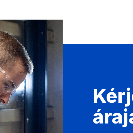
Kérj
áraj