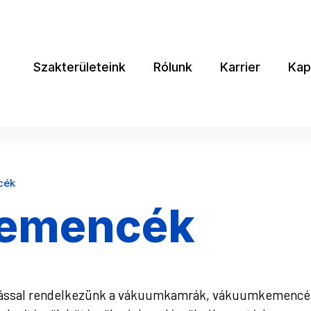
Szakterületeink
Rólunk
Karrier
Kap
cék
emencék
dással rendelkezünk a vákuumkamrák, vákuumkemencék 