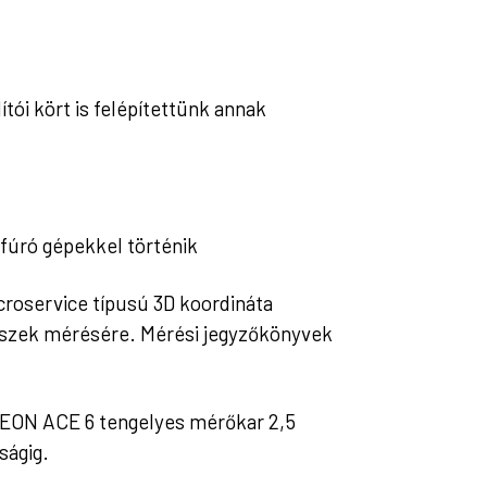
tói kört is felépítettünk annak
úró gépekkel történik
croservice típusú 3D koordináta
észek mérésére. Mérési jegyzőkönyvek
EON ACE 6 tengelyes mérőkar 2,5
ságig.