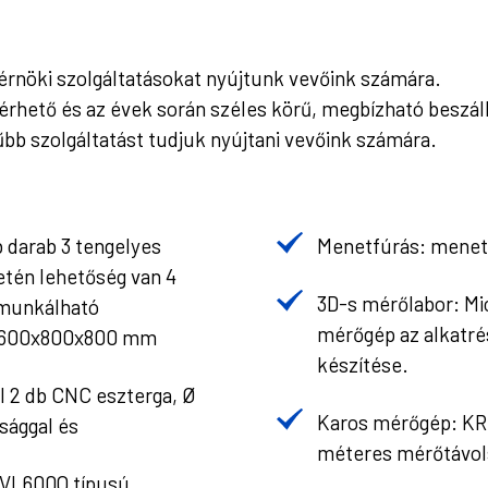
érnöki szolgáltatásokat nyújtunk vevőink számára.
rhető és az évek során széles körű, megbízható beszállí
bb szolgáltatást tudjuk nyújtani vevőink számára.
 darab 3 tengelyes
Menetfúrás: menetf
én lehetőség van 4
3D-s mérőlabor: Mi
gmunkálható
mérőgép az alkatr
1600x800x800 mm
készítése.
l 2 db CNC eszterga, Ø
Karos mérőgép: KR
sággal és
méteres mérőtávol
 VL600Q típusú