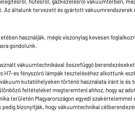
legítésről, hűtésről, gázkezelésről vákuumtérben, megt
 Az általunk tervezett és gyártott vákuumrendszerek 
letében használják, mégis viszonylag kevesen foglalkoz
tásra gondolunk.
asznált vákuumtechnikával összefüggő berendezéseket f
és H7-es fényszóró lámpák teszteléséhez alkottunk esz
vákuum kutatóhelyeken történő használata iránt is és t
lönböző feltételeket megteremteni ahhoz, hogy az adott
ika területén Magyarországon egyedi szakértelemmel é
pedig bizonyítják, hogy vákuumtechnikai célberendezése