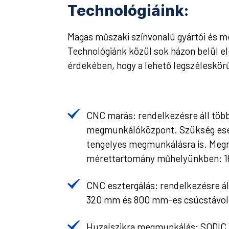
Technológiáink:
Magas műszaki színvonalú gyártói és m
Technológiánk közül sok házon belül elé
érdekében, hogy a lehető legszéleskörű
CNC marás: rendelkezésre áll több
megmunkálóközpont. Szükség eset
tengelyes megmunkálásra is. Me
mérettartomány műhelyünkben: 
CNC esztergálás: rendelkezésre ál
320 mm és 800 mm-es csúcstávol
Huzalszikra megmunkálás: SODIC