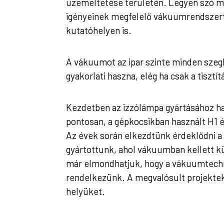
üzemeltetése területén. Legyen szó me
igényeinek megfelelő vákuumrendszert.
kutatóhelyen is.
A vákuumot az ipar szinte minden szeg
gyakorlati haszna, elég ha csak a tisztí
Kezdetben az izzólámpa gyártásához h
pontosan, a gépkocsikban használt H1 
Az évek során elkezdtünk érdeklődni a 
gyártottunk, ahol vákuumban kellett kü
már elmondhatjuk, hogy a vákuumtechn
rendelkezünk. A megvalósult projektek 
helyüket.