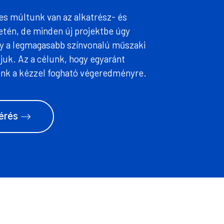
es múltunk van az alkatrész- és
etén, de minden új projektbe úgy
gy a legmagasabb színvonalú műszaki
uk. Az a célunk, hogy egyaránt
nk a kézzel fogható végeredményre.
érés